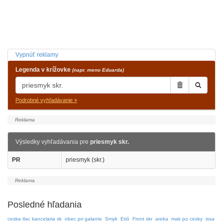
Vypnúť reklamy
Legenda v krížovke
(napr. meno Eduarda)
Podrobné vyhľadávanie »
Výsledky vyhľadávania pre
priesmyk skr.
PR
priesmyk (skr.)
Posledné hľadania
ceska tlac kancelaria sk
obec pri galante
Smyk
Etió
Front skr
areka
mak po cesky
issa