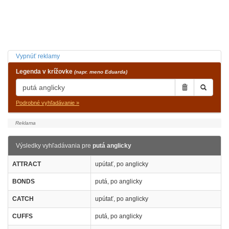
Vypnúť reklamy
Legenda v krížovke
(napr. meno Eduarda)
Podrobné vyhľadávanie »
Výsledky vyhľadávania pre
putá anglicky
ATTRACT
upútať, po anglicky
BONDS
putá, po anglicky
CATCH
upútať, po anglicky
CUFFS
putá, po anglicky