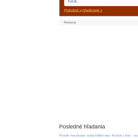
Podrobné vyhľadávanie »
Posledné hľadania
Posolit
hra dostat
svatý krištof mpz
Kružok z fran.
zn