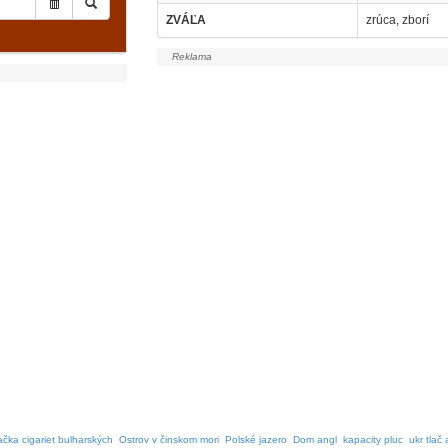
ZVÁĽA
zrúca, zborí
ačka cigariet bulharských
Ostrov v činskom mori
Polské jazero
Dom angl
kapacity pluc
ukr tlač