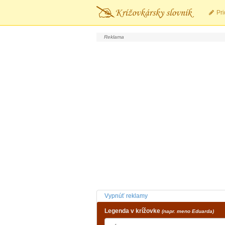
Pri
Vypnúť reklamy
Legenda v krížovke
(napr. meno Eduarda)