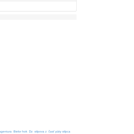
 agentura
Bielor hok
Dz
stlpova z
časť päty stlpca