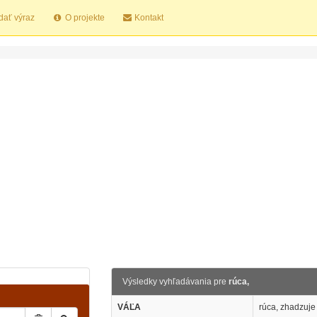
dať výraz
O projekte
Kontakt
Výsledky vyhľadávania pre
rúca,
VÁĽA
rúca, zhadzuje