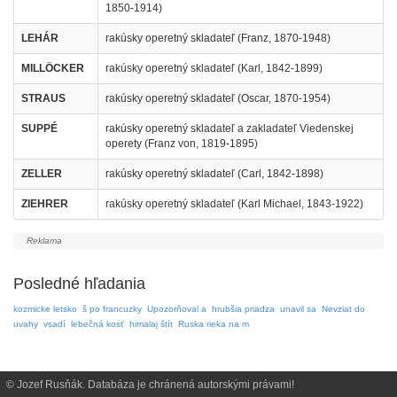
1850-1914)
LEHÁR
rakúsky operetný skladateľ (Franz, 1870-1948)
MILLÖCKER
rakúsky operetný skladateľ (Karl, 1842-1899)
STRAUS
rakúsky operetný skladateľ (Oscar, 1870-1954)
SUPPÉ
rakúsky operetný skladateľ a zakladateľ Viedenskej
operety (Franz von, 1819-1895)
ZELLER
rakúsky operetný skladateľ (Carl, 1842-1898)
ZIEHRER
rakúsky operetný skladateľ (Karl Michael, 1843-1922)
Posledné hľadania
kozmicke letsko
š po francuzky
Upozorňoval a
hrubšia priadza
unavil sa
Nevziat do
uvahy
vsadí
lebečná kosť
himalaj štít
Ruska rieka na m
© Jozef Rusňák. Databáza je chránená autorskými právami!