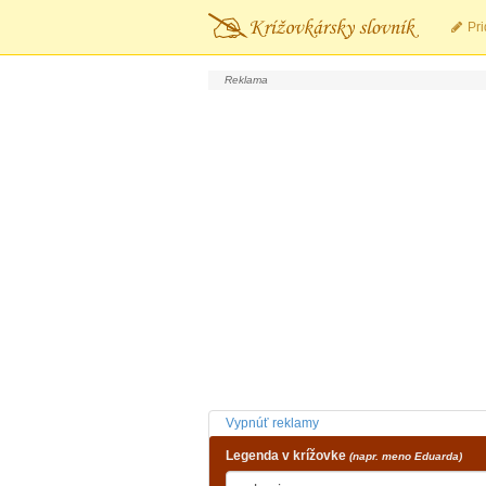
Pri
Vypnúť reklamy
Legenda v krížovke
(napr. meno Eduarda)