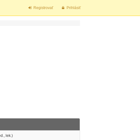
Registrovať
Prihlásiť
., lek.)