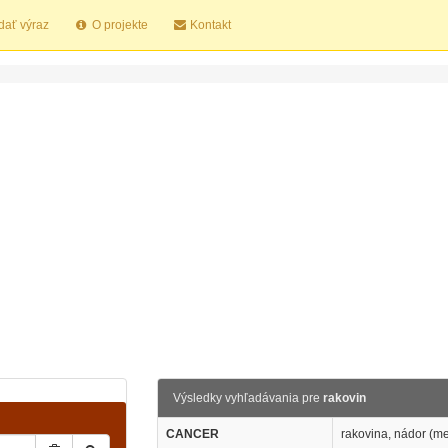
dať výraz
O projekte
Kontakt
Výsledky vyhľadávania pre
rakovin
CANCER
rakovina, nádor (med