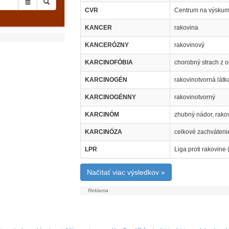
CVR
Centrum na výskum r
KANCER
rakovina
KANCERÓZNY
rakovinový
KARCINOFÓBIA
chorobný strach z 
KARCINOGÉN
rakovinotvorná látk
KARCINOGÉNNY
rakovinotvorný
KARCINÓM
zhubný nádor, rako
KARCINÓZA
celkové zachváteni
LPR
Liga proti rakovine (
Načítať viac výsledkov »