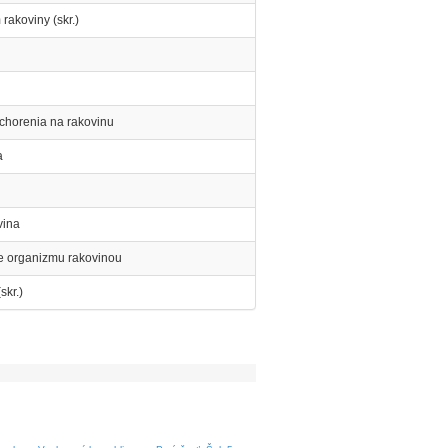
akoviny (skr.)
ochorenia na rakovinu
a
vina
e organizmu rakovinou
skr.)