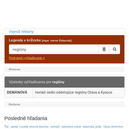
Vypnúť reklamy
Legenda v krížovke
(napr. meno Eduarda)
Podrobné vyhľadávanie »
Výsledky vyhľadávania pre
regióny
DEMÄNOVÁ
horské sedlo oddeľujúce regióny Orava a Kysuce
Posledné hľadania
Ťal , sekal
Lesklá vlnená tkanina
osmaži
radostna zvest
talianske jedlo
Utvar druhohor