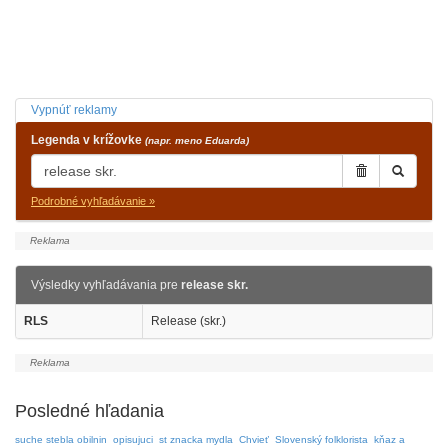
Vypnúť reklamy
Legenda v krížovke
(napr. meno Eduarda)
Podrobné vyhľadávanie »
Výsledky vyhľadávania pre
release skr.
RLS
Release (skr.)
Posledné hľadania
suche stebla obilnin
opisujuci
st znacka mydla
Chvieť
Slovenský folklorista
kňaz a