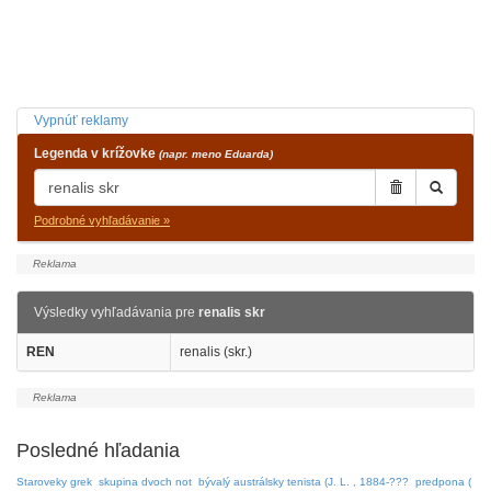
Vypnúť reklamy
Legenda v krížovke
(napr. meno Eduarda)
Podrobné vyhľadávanie »
Výsledky vyhľadávania pre
renalis skr
REN
renalis (skr.)
Posledné hľadania
Staroveky grek
skupina dvoch not
bývalý austrálsky tenista (J. L. , 1884-???
predpona (