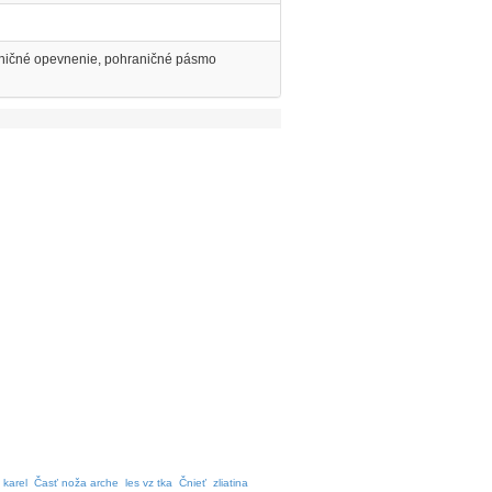
raničné opevnenie, pohraničné pásmo
 karel
Časť noža arche
les vz tka
Čnieť
zliatina