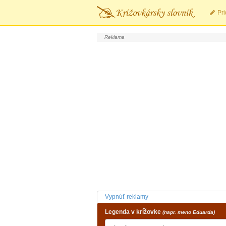
Pri
Vypnúť reklamy
Legenda v krížovke
(napr. meno Eduarda)