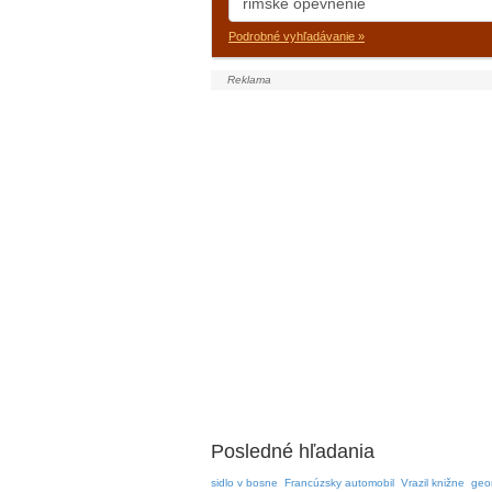
Podrobné vyhľadávanie »
Posledné hľadania
sidlo v bosne
Francúzsky automobil
Vrazil knižne
geor