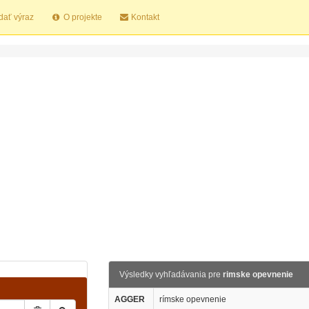
dať výraz
O projekte
Kontakt
Výsledky vyhľadávania pre
rimske opevnenie
AGGER
rímske opevnenie