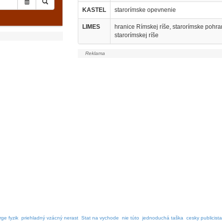
KASTEL
starorímske opevnenie
LIMES
hranice Rímskej ríše, starorímske poh
starorímskej ríše
ge fyzik
priehladný vzácný nerast
Stat na vychode
nie túto
jednoduchá taška
cesky publicista