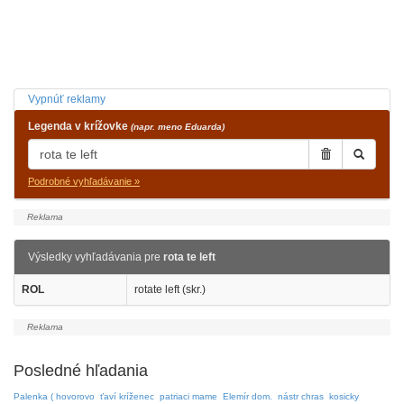
Vypnúť reklamy
Legenda v krížovke
(napr. meno Eduarda)
Podrobné vyhľadávanie »
Výsledky vyhľadávania pre
rota te left
ROL
rotate left (skr.)
Posledné hľadania
Palenka ( hovorovo
ťaví kríženec
patriaci mame
Elemír dom.
nástr chras
kosicky