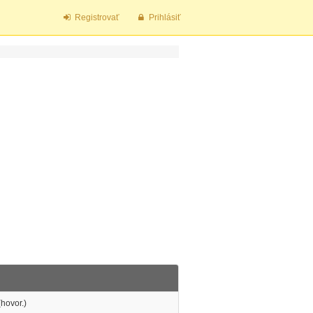
Registrovať
Prihlásiť
(hovor.)