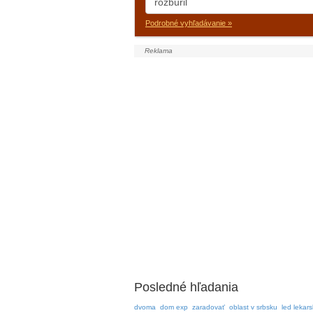
Podrobné vyhľadávanie »
Posledné hľadania
dvoma
dom exp
zaradovať
oblast v srbsku
led lekars