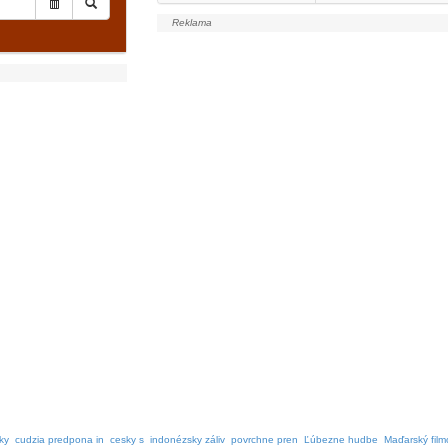
ky
cudzia predpona in
cesky s
indonézsky záliv
povrchne pren
Ľúbezne hudbe
Maďarský film