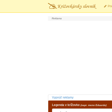
Pri
Vypnúť reklamy
Legenda v krížovke
(napr. meno Eduarda)