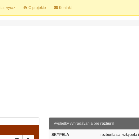
dať výraz
O projekte
Kontakt
Výsledky vyhľadávania pre
rozburil
SKYPELA
rozbúrila sa, vzkypela 