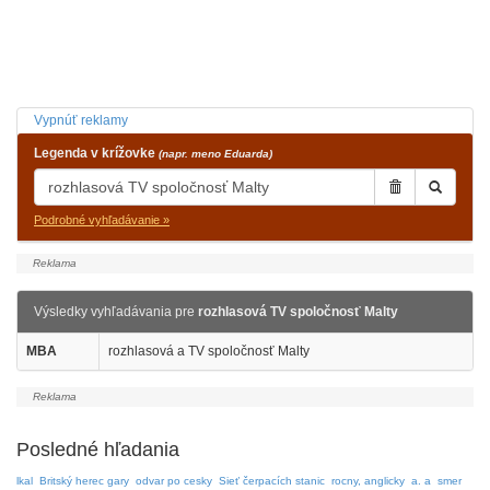
Vypnúť reklamy
Legenda v krížovke
(napr. meno Eduarda)
Podrobné vyhľadávanie »
Výsledky vyhľadávania pre
rozhlasová TV spoločnosť Malty
MBA
rozhlasová a TV spoločnosť Malty
Posledné hľadania
lkal
Britský herec gary
odvar po cesky
Sieť čerpacích stanic
rocny, anglicky
a. a
smer