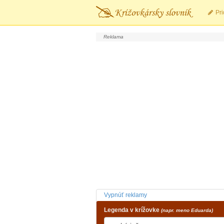
Pri
Vypnúť reklamy
Legenda v krížovke
(napr. meno Eduarda)