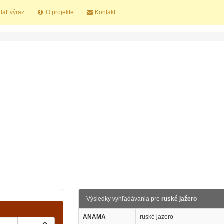
dať výraz
O projekte
Kontakt
Výsledky vyhľadávania pre
ruské jažero
ANAMA
ruské jazero