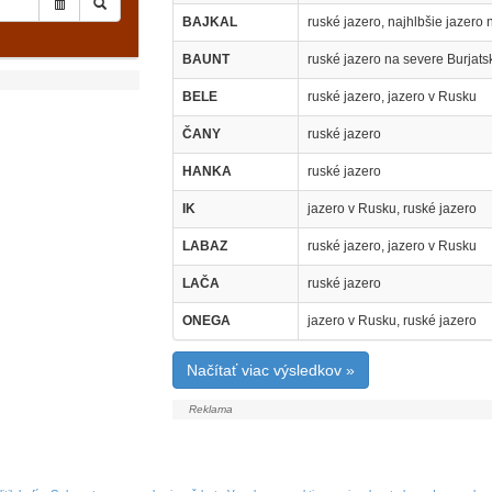
BAJKAL
ruské jazero, najhlbšie jazero
BAUNT
ruské jazero na severe Burjats
BELE
ruské jazero, jazero v Rusku
ČANY
ruské jazero
HANKA
ruské jazero
IK
jazero v Rusku, ruské jazero
LABAZ
ruské jazero, jazero v Rusku
LAČA
ruské jazero
ONEGA
jazero v Rusku, ruské jazero
Načítať viac výsledkov »