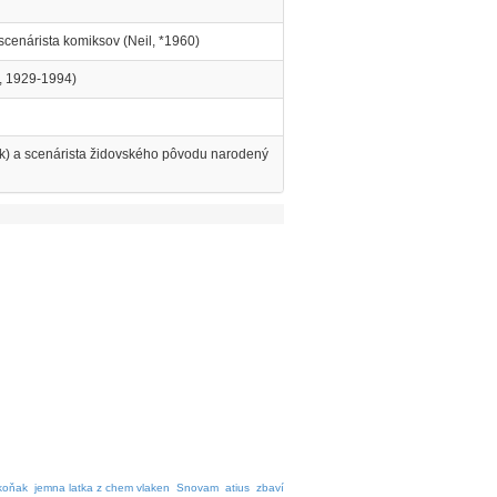
a scenárista komiksov (Neil, *1960)
n, 1929-1994)
tik) a scenárista židovského pôvodu narodený
koňak
jemna latka z chem vlaken
Snovam
atius
zbaví