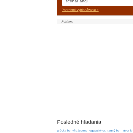
Podrobné vyhľadávanie »
Posledné hľadania
grécka bohyňa jesene
egyptský ochranný boh
úver k