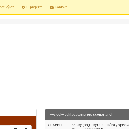
dať výraz
O projekte
Kontakt
Výsledky vyhľadávania pre
scénar angl
CLAVELL
britský (anglický) a austrálsky spisov