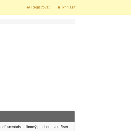
Registrovať
Prihlásiť
ateľ, scenárista, filmový producent a režisér