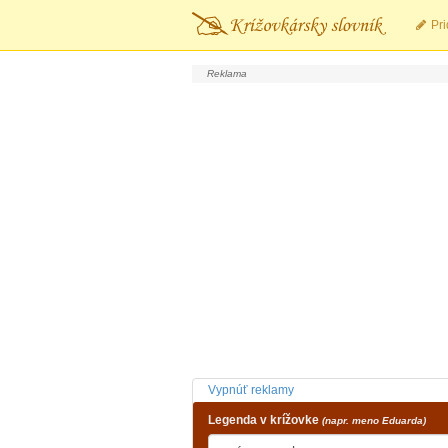
Pri
Vypnúť reklamy
Legenda v krížovke
(napr. meno Eduarda)