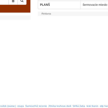
PLANŠ
šermovacie miesto
odok (zastar.)
otupa
Samovoľné tecenie
Africka kruhova dedi
Veľká žaba
lesk tkanin
stlp ha