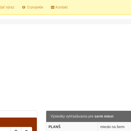
dať výraz
O projekte
Kontakt
Výsledky vyhľadávania pre
serm miest
PLANŠ
miesto na šerm