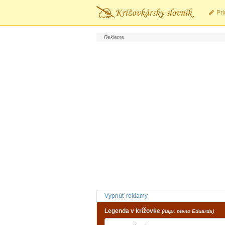
Pri
Vypnúť reklamy
Legenda v krížovke
(napr. meno Eduarda)