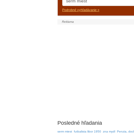
Podrobné vyhľadávanie »
Posledné hľadania
serm miest
futbalista libor 1950
zna mydl
Penzia, doch