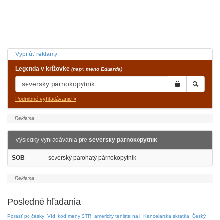
Vypnúť reklamy
Legenda v krížovke
(napr. meno Eduarda)
Podrobné vyhľadávanie »
Výsledky vyhľadávania pre
seversky parnokopytnik
SOB
severský parohatý párnokopytník
Posledné hľadania
Porasť po český
Víď
kod meny STR
americky tenista na i
Kancelarska skratka
Český