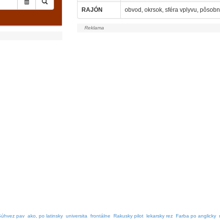
RAJÓN
obvod, okrsok, sféra vplyvu, pôsob
Súhvez pav
ako, po latinsky
universita
frontálne
Rakusky pilot
lekarsky rez
Farba po anglicky