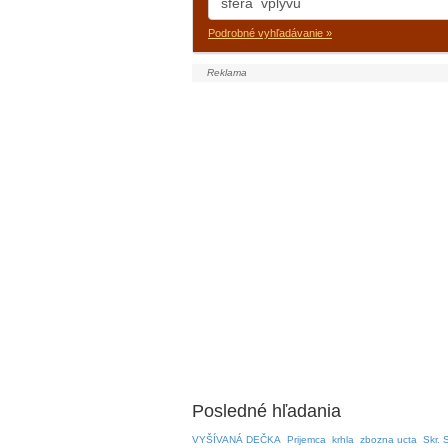
Podrobné vyhľadávanie »
Posledné hľadania
VYŠÍVANÁ DEČKA
Prijemca
krhla
zbozna ucta
Skr. 