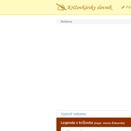
Pri
Vypnúť reklamy
Legenda v krížovke
(napr. meno Eduarda)