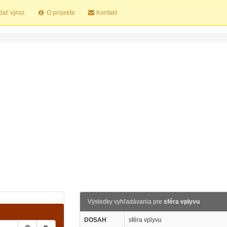
dať výraz
O projekte
Kontakt
Výsledky vyhľadávania pre
sféra vplyvu
DOSAH
sféra vplyvu