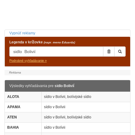
Vypnúť reklamy
Legenda v krížovke
(napr. meno Eduarda)
Podrobné vyhľadávanie »
Výsledky vyhľadávania pre
sidlo Bolivií
ALOTA
sídlo v Bolívii, bolívijské sídlo
APAMA
sídlo v Bolívii
ATEN
sídlo v Bolívii, bolívijské sídlo
BAHIA
sídlo v Bolívii