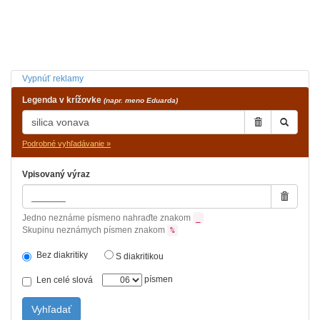
Vypnúť reklamy
Legenda v krížovke
(napr. meno Eduarda)
Podrobné vyhľadávanie »
Vpisovaný výraz
Jedno neznáme písmeno nahraďte znakom
_
Skupinu neznámych písmen znakom
%
Bez diakritiky
S diakritikou
písmen
Len celé slová
Vyhľadať