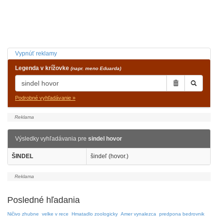
Vypnúť reklamy
Legenda v krížovke
(napr. meno Eduarda)
Podrobné vyhľadávanie »
Výsledky vyhľadávania pre
sindel hovor
ŠINDEL
šindeľ (hovor.)
Posledné hľadania
Ničivo zhubne
velke v rece
Hmatadlo zoologicky
Amer vynalezca
predpona bedrovnik