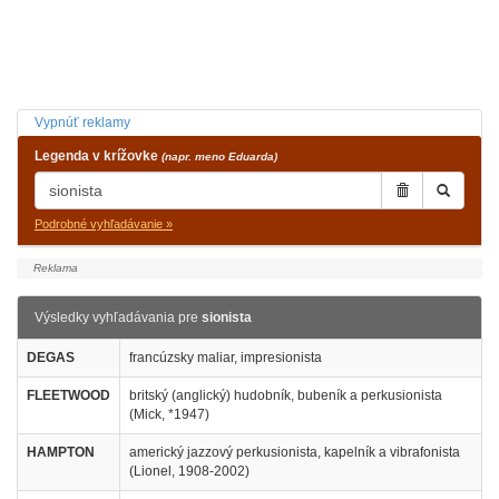
Vypnúť reklamy
Legenda v krížovke
(napr. meno Eduarda)
Podrobné vyhľadávanie »
Výsledky vyhľadávania pre
sionista
DEGAS
francúzsky maliar, impresionista
FLEETWOOD
britský (anglický) hudobník, bubeník a perkusionista
(Mick, *1947)
HAMPTON
americký jazzový perkusionista, kapelník a vibrafonista
(Lionel, 1908-2002)