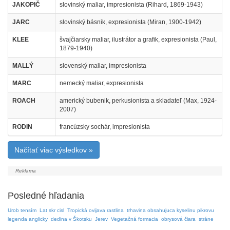
JAKOPIČ
slovinský maliar, impresionista (Rihard, 1869-1943)
JARC
slovinský básnik, expresionista (Miran, 1900-1942)
KLEE
švajčiarsky maliar, ilustrátor a grafik, expresionista (Paul,
1879-1940)
MALLÝ
slovenský maliar, impresionista
MARC
nemecký maliar, expresionista
ROACH
americký bubenik, perkusionista a skladateľ (Max, 1924-
2007)
RODIN
francúzsky sochár, impresionista
Načítať viac výsledkov »
Posledné hľadania
Urob tensím
Lat skr cisl
Tropická ovijava rastlina
trhavina obsahujuca kyselinu pikrovu
legenda anglicky
dedina v Škotsku
Jerev
Vegetačná formacia
obrysová čiara
stráne