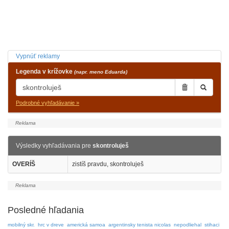
Vypnúť reklamy
Legenda v krížovke
(napr. meno Eduarda)
Podrobné vyhľadávanie »
Výsledky vyhľadávania pre
skontroluješ
OVERÍŠ
zistíš pravdu, skontroluješ
Posledné hľadania
mobilný skr.
hrc v dreve
americká samoa
argentinsky tenista nicolas
nepodliehal
stihaci