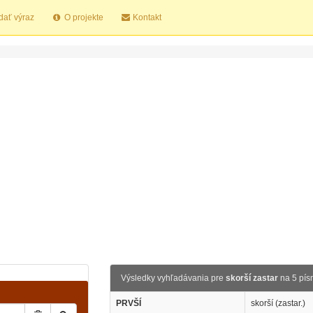
dať výraz
O projekte
Kontakt
Výsledky vyhľadávania pre
skorší zastar
na 5 pí
PRVŠÍ
skorší (zastar.)