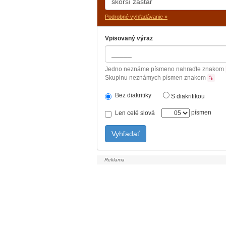
Podrobné vyhľadávanie »
Vpisovaný výraz
Jedno neznáme písmeno nahraďte znakom
Skupinu neznámych písmen znakom
%
Bez diakritiky
S diakritikou
písmen
Len celé slová
Vyhľadať