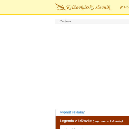
Pri
Vypnúť reklamy
Legenda v krížovke
(napr. meno Eduarda)