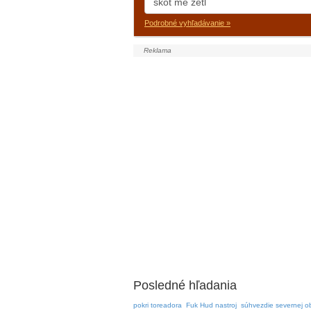
Podrobné vyhľadávanie »
Posledné hľadania
pokri toreadora
Fuk Hud nastroj
súhvezdie severnej o