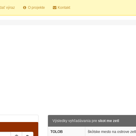
dať výraz
O projekte
Kontakt
Výsledky vyhľadávania pre
skot me zetl
TOLOB
škótske mesto na ostrove zet