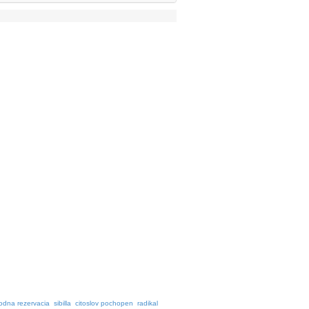
rodna rezervacia
sibilla
citoslov pochopen
radikal