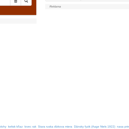
blohy
keltsk kňaz
lovec rak
Stara ruska dlzkova miera
Dánsky fyzik (Aage Niels 1922)
nasa pri