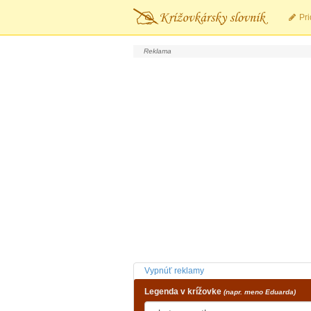
Pri
Vypnúť reklamy
Legenda v krížovke
(napr. meno Eduarda)