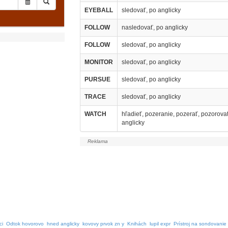
EYEBALL
sledovať, po anglicky
FOLLOW
nasledovať, po anglicky
FOLLOW
sledovať, po anglicky
MONITOR
sledovať, po anglicky
PURSUE
sledovať, po anglicky
TRACE
sledovať, po anglicky
WATCH
hľadieť, pozeranie, pozerať, pozorova
anglicky
ci
Odtok hovorovo
hned anglicky
kovovy prvok zn y
Knihách
lupil expr
Prístroj na sondovanie