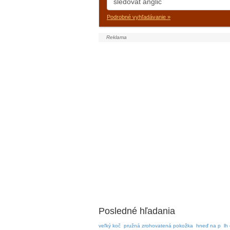
Podrobné vyhľadávanie »
Posledné hľadania
veľký koč
pružná zrohovatená pokožka
hneď na p
lh 