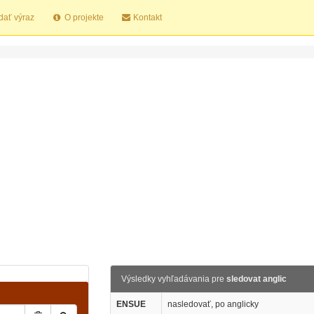
dať výraz
O projekte
Kontakt
Výsledky vyhľadávania pre
sledovat anglic
ENSUE
nasledovať, po anglicky