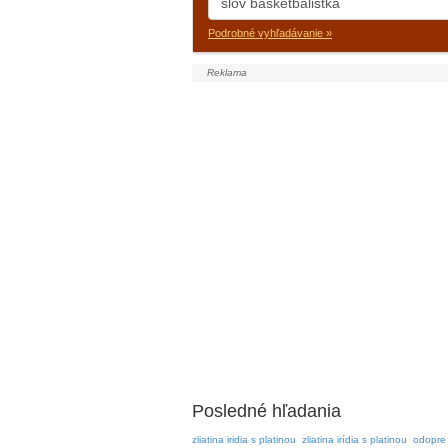
Podrobné vyhľadávanie »
Posledné hľadania
zliatina iridia s platinou
zliatina irídia s platinou
odopre 