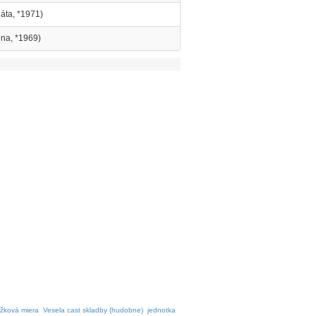
áta, *1971)
ena, *1969)
žková miera
Vesela cast skladby (hudobne)
jednotka