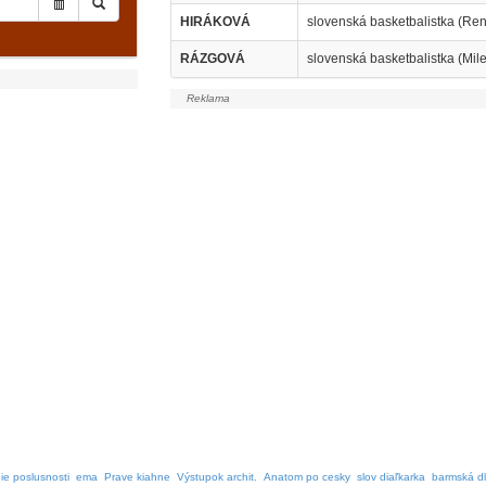
HIRÁKOVÁ
slovenská basketbalistka (Ren
RÁZGOVÁ
slovenská basketbalistka (Mil
ie poslusnosti
ema
Prave kiahne
Výstupok archit.
Anatom po cesky
slov diaľkarka
barmská dl