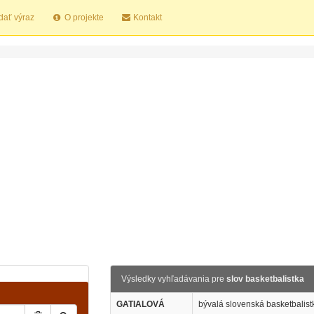
dať výraz
O projekte
Kontakt
Výsledky vyhľadávania pre
slov basketbalistka
GATIALOVÁ
bývalá slovenská basketbalist