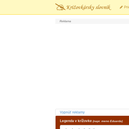
Pri
Vypnúť reklamy
Legenda v krížovke
(napr. meno Eduarda)