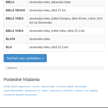
BIELA
slovenská rieka, tatranská rieka
BIELA ORAVA
slovenská rieka, dlhá 37 km
BIELA VODA
slovenská rieka, prítok Dunajca, dlhá 40 km, z toho 19,8
km na Slovensku
BIELA VODA
slovenská rieka, prítok Váhu, dlhá 25,2 km
BLATA
slovenská rieka
BLH
slovenská rieka, dlhá 52,5 km
Načítať viac výsledkov »
Posledné hľadania
okolie živých organizmov
Humor
skokmi zried
1 mocný rádikál
Slovenský
postmodernisticky
germanium zn
zásuv
Internetovy obchod a
zastaviť, po anglicky
označenie lietadiel Slovenska