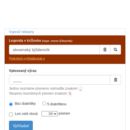
Vypnúť reklamy
Legenda v krížovke
(napr. meno Eduarda)
Podrobné vyhľadávanie »
Vpisovaný výraz
Jedno neznáme písmeno nahraďte znakom
_
Skupinu neznámych písmen znakom
%
Bez diakritiky
S diakritikou
písmen
Len celé slová
Vyhľadať