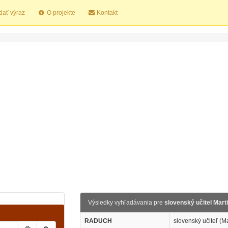
dať výraz
O projekte
Kontakt
Výsledky vyhľadávania pre
slovenský učitel Mart
RADUCH
slovenský učiteľ (Ma