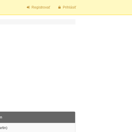
Registrovať
Prihlásiť
in
rtin)