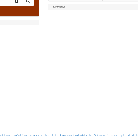
toicizmu
mužské meno na s
celkom kniz
Slovenská televízia skr
O čarovať
po oc
upln
Hnitia 