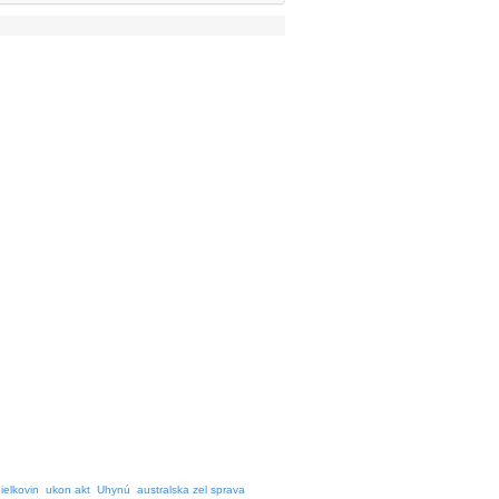
bielkovin
ukon akt
Uhynú
australska zel sprava