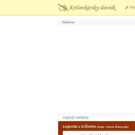
Pri
Vypnúť reklamy
Legenda v krížovke
(napr. meno Eduarda)