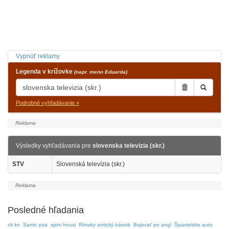
Vypnúť reklamy
Legenda v krížovke
(napr. meno Eduarda)
Podrobné vyhľadávanie »
Výsledky vyhľadávania pre
slovenska televizia (skr.)
STV
Slovenská televízia (skr.)
Posledné hľadania
cit kn
Samic psa
spini hnusi
Rímsky antický básnik
Bojovať po angl
Španielske auto