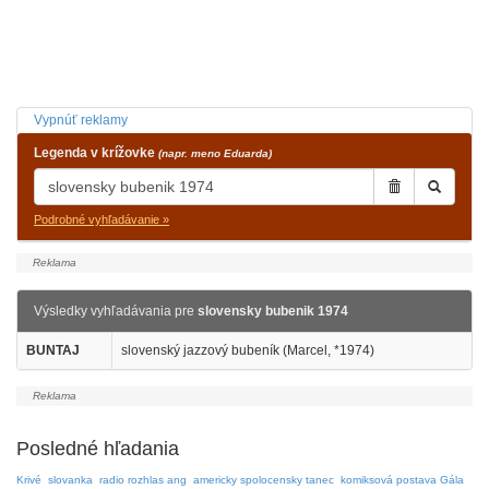
Vypnúť reklamy
Legenda v krížovke
(napr. meno Eduarda)
Podrobné vyhľadávanie »
Výsledky vyhľadávania pre
slovensky bubenik 1974
BUNTAJ
slovenský jazzový bubeník (Marcel, *1974)
Posledné hľadania
Krivé
slovanka
radio rozhlas ang
americky spolocensky tanec
komiksová postava Gála