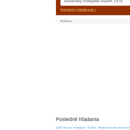
Podrobné vyhľadávanie »
Posledné hľadania
ústili
tlacivo
molekula
Tlačivo
britska letecka spolocno