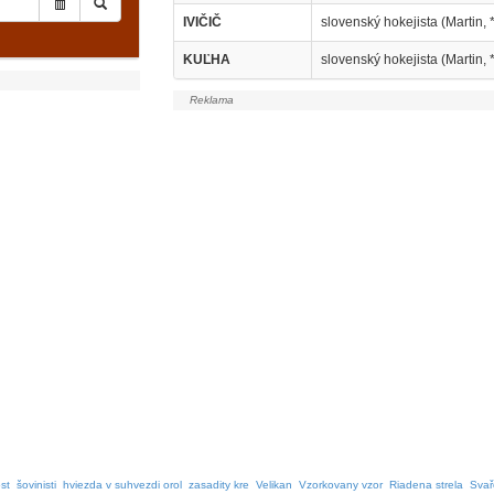
IVIČIČ
slovenský hokejista (Martin, 
KUĽHA
slovenský hokejista (Martin, 
st
šovinisti
hviezda v suhvezdi orol
zasadity kre
Velikan
Vzorkovany vzor
Riadena strela
Svař