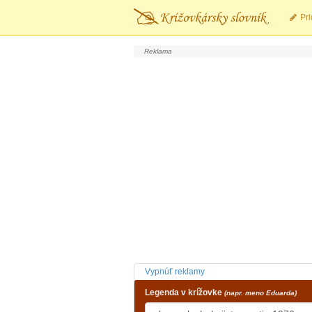
Pri
Vypnúť reklamy
Legenda v krížovke
(napr. meno Eduarda)