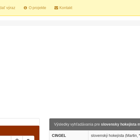
dať výraz
O projekte
Kontakt
Výsledky vyhľadávania pre
slovensky hokejista m
CINGEL
slovenský hokejista (Martin, 