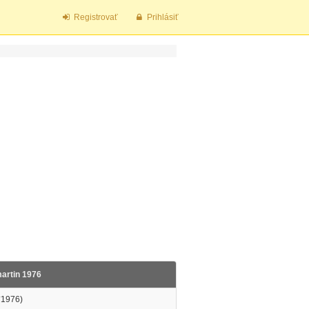
Registrovať
Prihlásiť
artin 1976
*1976)