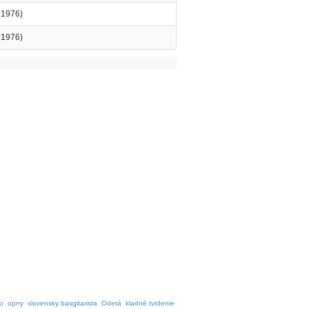
*1976)
*1976)
o
opny
slovensky basgitarista
Odetá
kladné tvrdenie