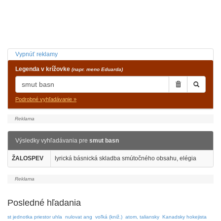
Vypnúť reklamy
Legenda v krížovke
(napr. meno Eduarda)
Podrobné vyhľadávanie »
Výsledky vyhľadávania pre
smut basn
ŽALOSPEV
lyrická básnická skladba smútočného obsahu, elégia
Posledné hľadania
st jednotka priestor uhla
nulovat ang
voľká (kniž.)
atom, taliansky
Kanadsky hokejista