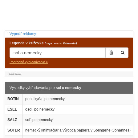
Vypnúť reklamy
Legenda v krížovke
(napr. meno Eduarda)
Podrobné vyhľadávanie »
Výsledky vyhľadávania pre
sol o nemecky
BOTIN
posolkyňa, po nemecky
ESEL
osol, po nemecky
SALZ
soľ, po nemecky
SOTER
nemecký kníhtlačiar a výrobca papiera v Solingene (Johannes)