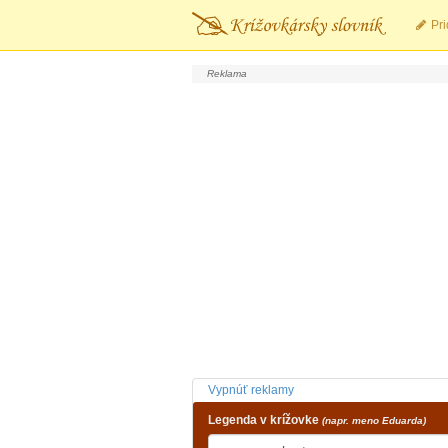
Pri
Vypnúť reklamy
Legenda v krížovke
(napr. meno Eduarda)