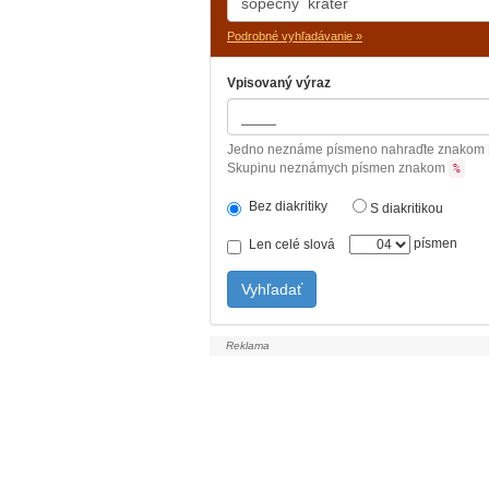
Podrobné vyhľadávanie »
Vpisovaný výraz
Jedno neznáme písmeno nahraďte znakom
Skupinu neznámych písmen znakom
%
Bez diakritiky
S diakritikou
písmen
Len celé slová
Vyhľadať