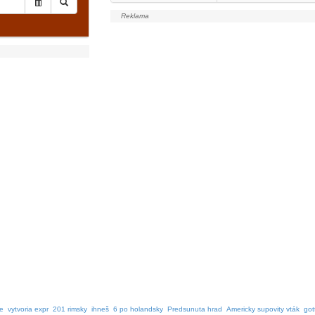
e
vytvoria expr
201 rimsky
ihneš
6 po holandsky
Predsunuta hrad
Americky supovity vták
got