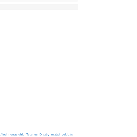
tfried
nenas uhlo
Teizmus
Drazby
mrzáci
vek bás