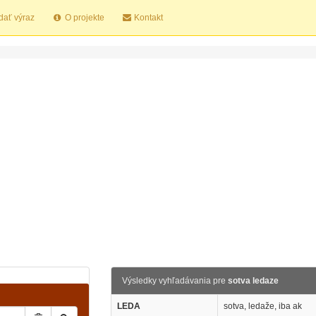
dať výraz
O projekte
Kontakt
Výsledky vyhľadávania pre
sotva ledaze
LEDA
sotva, ledaže, iba ak