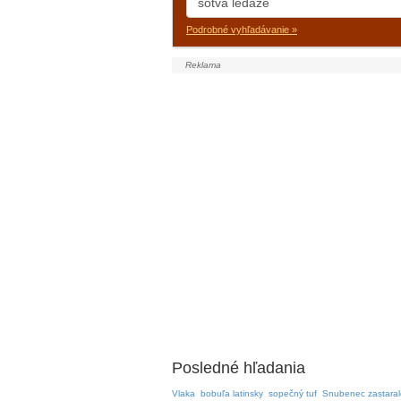
Podrobné vyhľadávanie »
Posledné hľadania
Vlaka
bobuľa latinsky
sopečný tuf
Snubenec zastaral