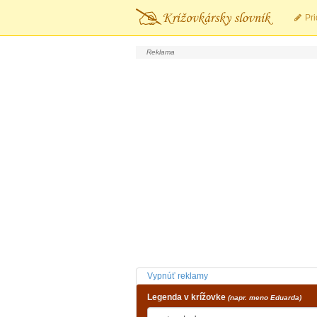
Pri
Vypnúť reklamy
Legenda v krížovke
(napr. meno Eduarda)