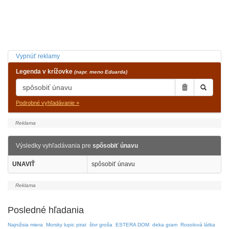
Vypnúť reklamy
Legenda v krížovke
(napr. meno Eduarda)
Podrobné vyhľadávanie »
Výsledky vyhľadávania pre
spôsobiť únavu
UNAVIŤ
spôsobiť únavu
Posledné hľadania
Najnižsia miera
Morsky lupic pirat
štvr groša
ESTERA DOM
deka gram
Rosolová látka