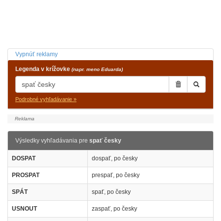
Vypnúť reklamy
Legenda v krížovke
(napr. meno Eduarda)
Podrobné vyhľadávanie »
Výsledky vyhľadávania pre
spať česky
DOSPAT
dospať, po česky
PROSPAT
prespať, po česky
SPÁT
spať, po česky
USNOUT
zaspať, po česky