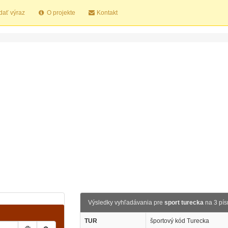
dať výraz
O projekte
Kontakt
Výsledky vyhľadávania pre
sport turecka
na 3 pí
TUR
športový kód Turecka