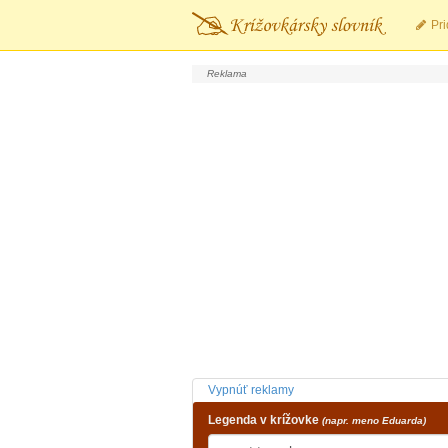
Pri
Vypnúť reklamy
Legenda v krížovke
(napr. meno Eduarda)