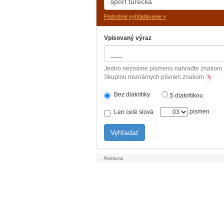
Podrobné vyhľadávanie »
Vpisovaný výraz
Jedno neznáme písmeno nahraďte znakom
Skupinu neznámych písmen znakom
%
Bez diakritiky
S diakritikou
písmen
Len celé slová
Vyhľadať