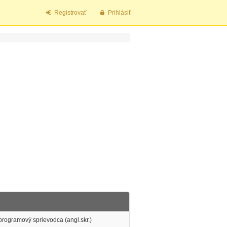
Registrovať
Prihlásiť
programový sprievodca (angl.skr.)