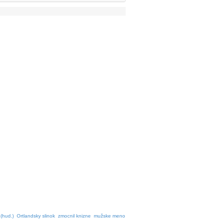
(hud.)
Ortlandsky slinok
zmocnil knizne
mužske meno