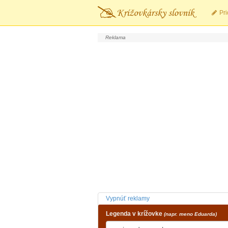
Pri
Vypnúť reklamy
Legenda v krížovke
(napr. meno Eduarda)