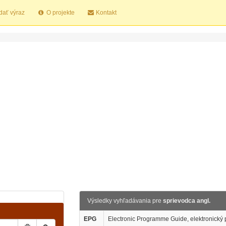
dať výraz
O projekte
Kontakt
Výsledky vyhľadávania pre
sprievodca angl.
EPG
Electronic Programme Guide, elektronický 