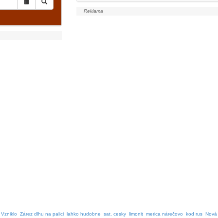
Vzniklo
Zárez dlhu na palici
lahko hudobne
sat, cesky
limonit
merica nárečovo
kod rus
Nová 