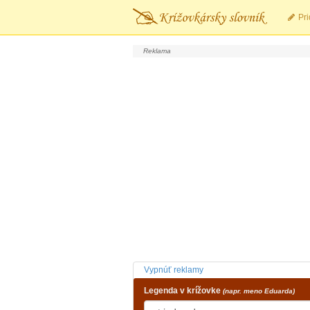
Pri
Vypnúť reklamy
Legenda v krížovke
(napr. meno Eduarda)