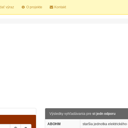
dať výraz
O projekte
Kontakt
Výsledky vyhľadávania pre
st jedn odporu
ABOHM
staršia jednotka elektrického