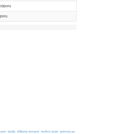
 odporu
dporu
basni
durila
Alžbeta domack
tvoření dutin
jednota po