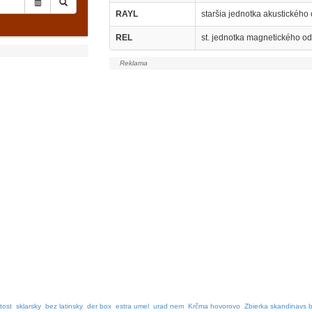
RAYL
staršia jednotka akustického
REL
st. jednotka magnetického o
tost
sklarsky
bez latinsky
der box
estra umel
urad nem
Krčma hovorovo
Zbierka skandinavs 