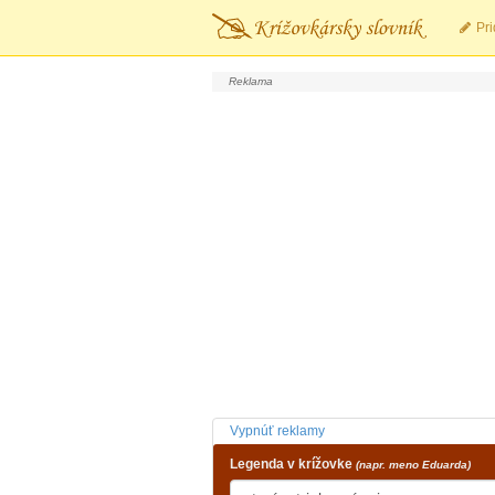
Pri
Vypnúť reklamy
Legenda v krížovke
(napr. meno Eduarda)