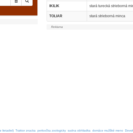
IKILIK
stará turecká strieborná m
TOLIAR
stará strieborná minca
lietadiel)
Traktor znacka
perloočka zoologicky
sudna obhliadka
domáce mužšké meno
Dovol