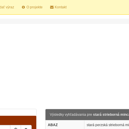
dať výraz
O projekte
Kontakt
Výsledky vyhľadávania pre
stará strieborná minc
ABAZ
stará perzská strieborná m