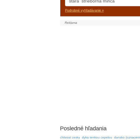
Podrobné vyhľadávanie »
Posledné hľadania
chtivost cesky
dyka tenkou cepelou
dansko (oznacenie 