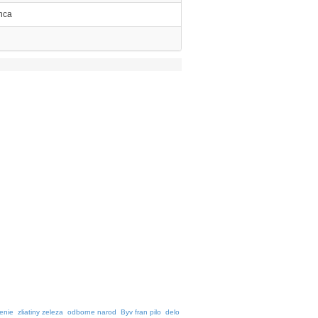
inca
enie
zliatiny zeleza
odborne narod
Byv fran pilo
delo