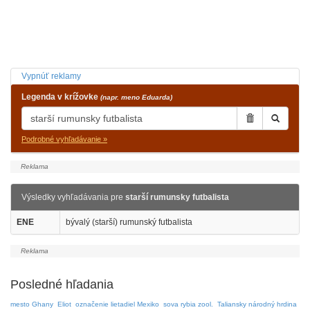
Vypnúť reklamy
Legenda v krížovke
(napr. meno Eduarda)
Podrobné vyhľadávanie »
Výsledky vyhľadávania pre
starší rumunsky futbalista
ENE
bývalý (starší) rumunský futbalista
Posledné hľadania
mesto Ghany
Eliot
označenie lietadiel Mexiko
sova rybia zool.
Taliansky národný hrdina