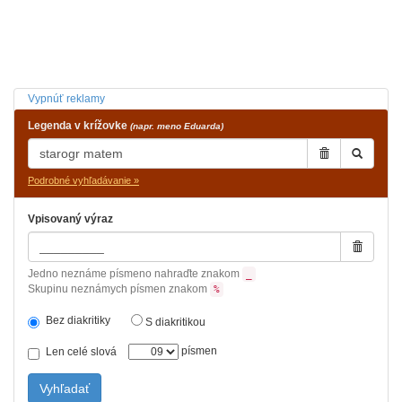
Vypnúť reklamy
Legenda v krížovke
(napr. meno Eduarda)
Podrobné vyhľadávanie »
Vpisovaný výraz
Jedno neznáme písmeno nahraďte znakom
_
Skupinu neznámych písmen znakom
%
Bez diakritiky
S diakritikou
písmen
Len celé slová
Vyhľadať