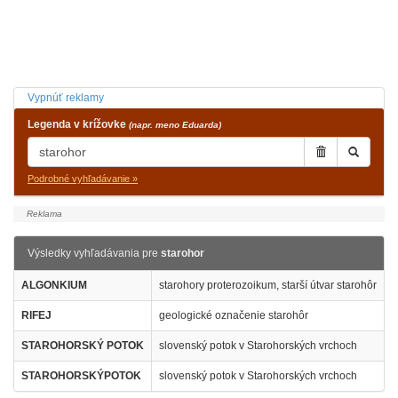
Vypnúť reklamy
Legenda v krížovke
(napr. meno Eduarda)
Podrobné vyhľadávanie »
Výsledky vyhľadávania pre
starohor
ALGONKIUM
starohory proterozoikum, starší útvar starohôr
RIFEJ
geologické označenie starohôr
STAROHORSKÝ POTOK
slovenský potok v Starohorských vrchoch
STAROHORSKÝPOTOK
slovenský potok v Starohorských vrchoch