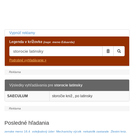
Vypnúť reklamy
Legenda v krížovke
(napr. meno Eduarda)
Podrobné vyhľadávanie »
Výsledky vyhľadávania pre
storocie latinsky
SAECULUM
storočie kniž., po latinsky
Posledné hľadania
zenske meno 16.4
volejbalový úder
Mechanicky výcvik
nekatolik zastarale
Zlostni kniz.