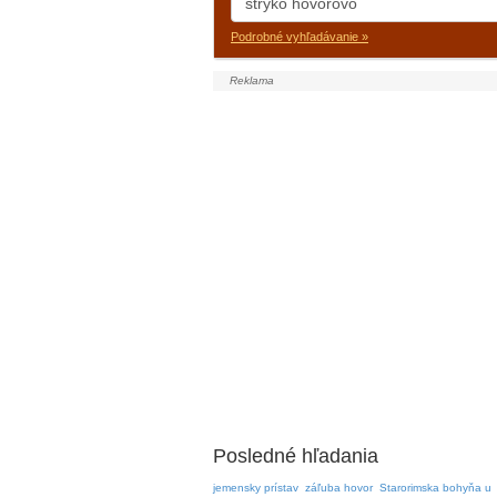
Podrobné vyhľadávanie »
Posledné hľadania
jemensky prístav
záľuba hovor
Starorimska bohyňa u