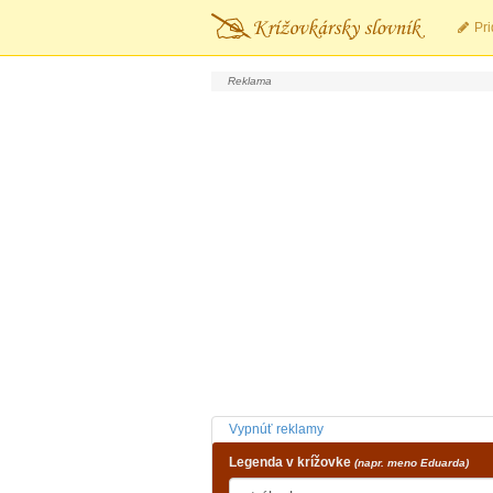
Pri
Vypnúť reklamy
Legenda v krížovke
(napr. meno Eduarda)