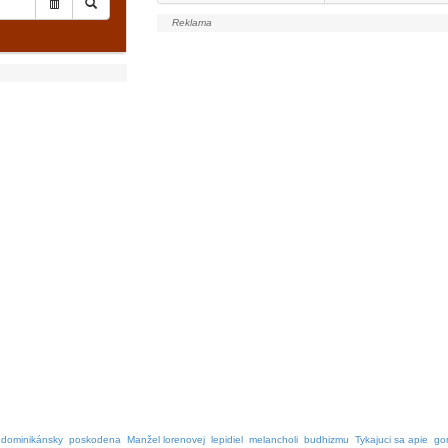
dominikánsky
poskodena
Manžel lorenovej
lepidiel
melancholi
budhizmu
Tykajuci sa apie
go