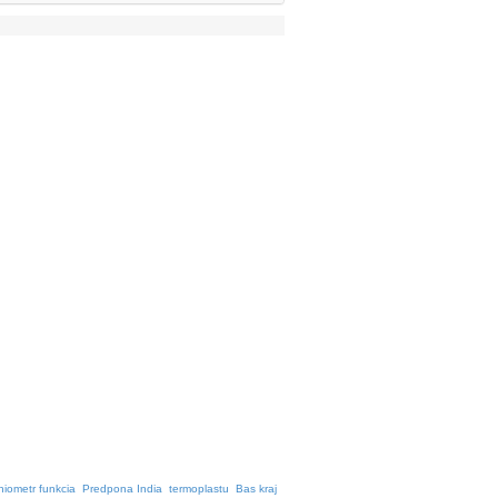
niometr funkcia
Predpona India
termoplastu
Bas kraj