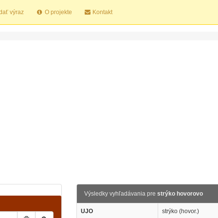
dať výraz
O projekte
Kontakt
Výsledky vyhľadávania pre
strýko hovorovo
UJO
strýko (hovor.)