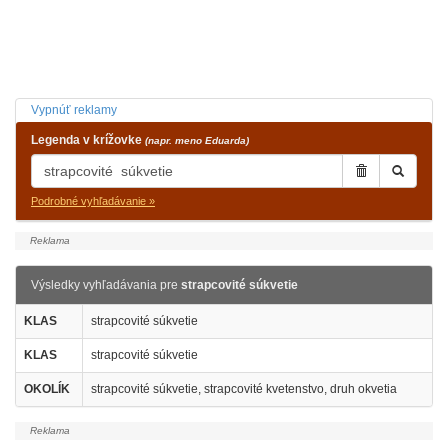
Vypnúť reklamy
Legenda v krížovke
(napr. meno Eduarda)
Podrobné vyhľadávanie »
Výsledky vyhľadávania pre
strapcovité súkvetie
KLAS
strapcovité súkvetie
KLAS
strapcovité súkvetie
OKOLÍK
strapcovité súkvetie, strapcovité kvetenstvo, druh okvetia