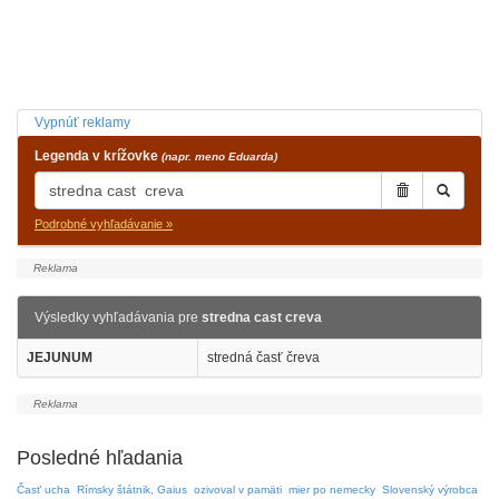
Vypnúť reklamy
Legenda v krížovke
(napr. meno Eduarda)
Podrobné vyhľadávanie »
Výsledky vyhľadávania pre
stredna cast creva
JEJUNUM
stredná časť čreva
Posledné hľadania
Časť ucha
Rímsky štátnik, Gaius
ozivoval v pamäti
mier po nemecky
Slovenský výrobca