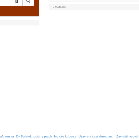
aľujem sa
Zly škriatok
púštny prach
Indicke koberce
Uzavretá časť domu arch
Zavrešti
vzdych