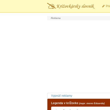
Pri
Vypnúť reklamy
Legenda v krížovke
(napr. meno Eduarda)