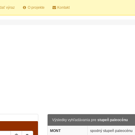
dať výraz
O projekte
Kontakt
Výsledky vyhľadávania pre
stupeň paleocénu
MONT
spodný stupeň paleocénu