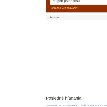
Podrobné vyhľadávanie »
Posledné hľadania
menšia služba
neusporiadany
biely povlak po víne
sp